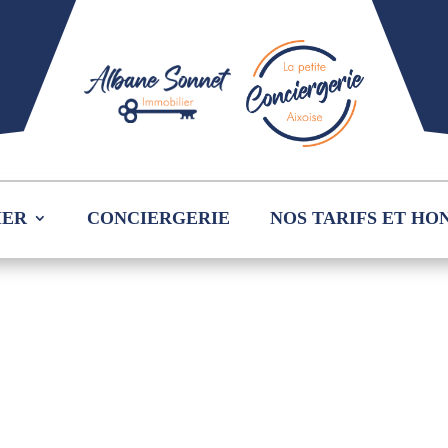
IER
CONCIERGERIE
NOS TARIFS ET HO
lf_map »]