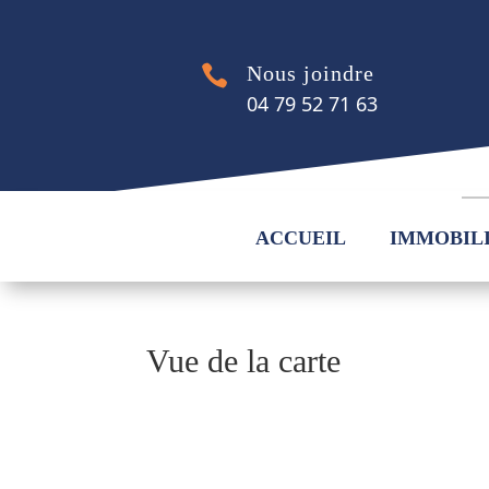
Nous joindre

04 79 52 71 63
ACCUEIL
IMMOBIL
Vue de la carte
[es_my_listing enable_search= »1″ layout= »ha