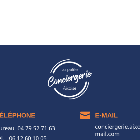

ÉLÉPHONE
E-MAIL
conciergerie.aix
ureau 04 79 52 71 63
mail.com
él. 06 12 60 10 05