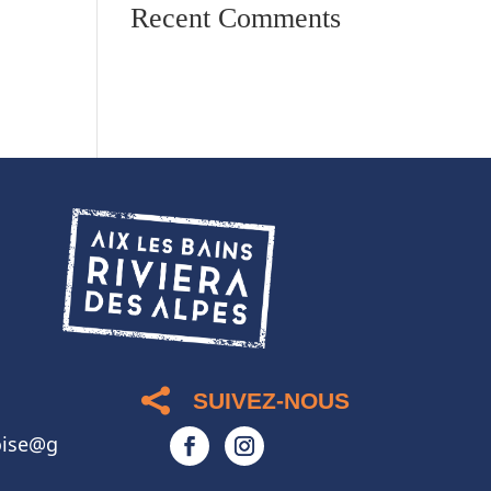
Recent Comments
Aucun commentaire à
afficher.

SUIVEZ-NOUS
oise@g