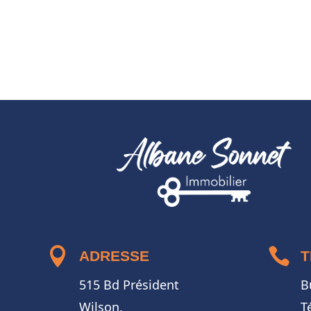


ADRESSE
T
515 Bd Président
B
Wilson,
T