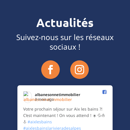
Actualités
Suivez-nous sur les réseaux
sociaux !
albanesonnetimmobilier️
3 mois ago
Votre prochain séjour sur Aix les bains ?!
C’est maintenant ! On vous attend ! ☀️ 💦⛵️
⚓️
#aixlesbains
#aixlesbainslarivieradesalpes