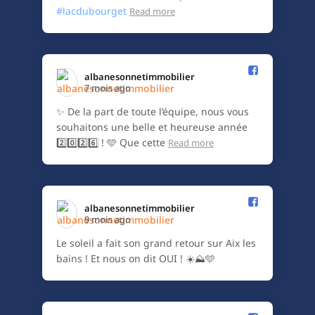
#lacdubourget
Read more
albanesonnetimmobilier️
7 mois ago
✨ De la part de toute l’équipe, nous vous
souhaitons une belle et heureuse année
2️⃣0️⃣2️⃣6️⃣ ! 🩵 Que cette
Read more
albanesonnetimmobilier️
9 mois ago
Le soleil a fait son grand retour sur Aix les
bains ! Et nous on dit OUI ! ☀️⛰️🩵