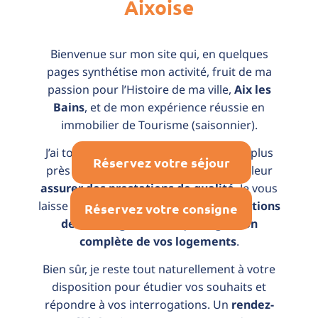
Aixoise
Bienvenue sur mon site qui, en quelques
pages synthétise mon activité, fruit de ma
passion pour l’Histoire de ma ville,
Aix les
Bains
, et de mon expérience réussie en
immobilier de Tourisme (saisonnier).
J’ai toujours eu à cœur de travailler au plus
Réservez votre séjour
près des attentes de mes clients pour leur
assurer des prestations de qualité
. Je vous
laisse découvrir mes
services
et prestations
Réservez votre consigne
de conciergerie
ainsi que la
gestion
complète de vos logements
.
Bien sûr, je reste tout naturellement à votre
disposition pour étudier vos souhaits et
répondre à vos interrogations. Un
rendez-