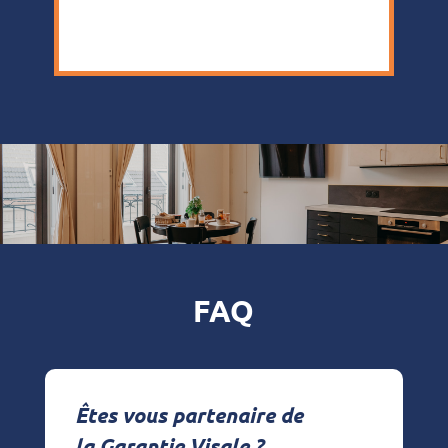
[es_my_listing
es_category="192","14","153","191","152"]
FAQ
Êtes vous partenaire de
la Garantie Visale ?