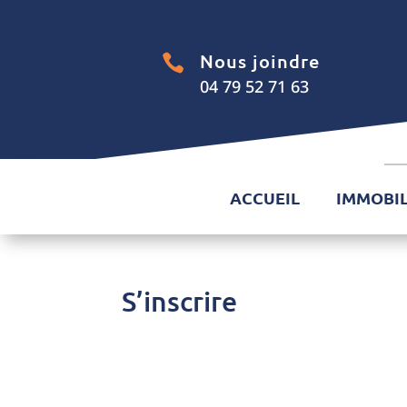
Nous joindre

04 79 52 71 63
ACCUEIL
IMMOBIL
S’inscrire
[es_authentication auth_item= »buyer-register