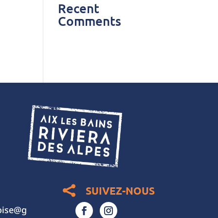
Recent
Comments
Aucun commentaire à
afficher.
SUIVEZ-NOUS

xoise@g