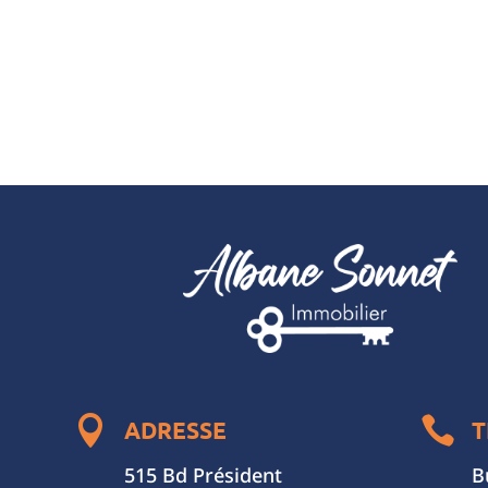


ADRESSE
T
515 Bd Président
B