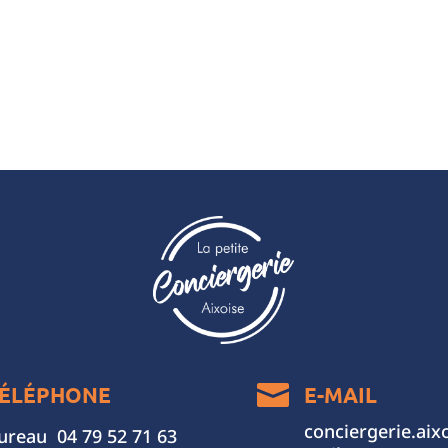

ÉLÉPHONE
E-MAIL
conciergerie.ai
ureau 04 79 52 71 63